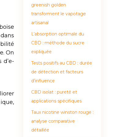
greenish golden
transforment le vapotage
artisanal
boise
L’absorption optimale du
, dans
CBD : méthode du sucre
ilité
expliquée
ce. On
 d’e-
Tests positifs au CBD : durée
de détection et facteurs
d’influence
CBD isolat : pureté et
iorer
applications spécifiques
ique,
Taux nicotine winston rouge :
analyse comparative
détaillée