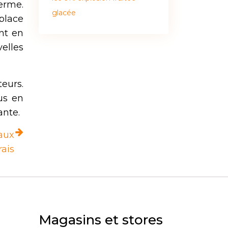
erme.
glacée
 place
nt en
velles
teurs.
us en
ante.
 aux
rais
Magasins et stores