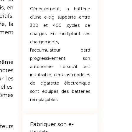
is, en
Généralement, la batterie
itifs,
d’une e-cig supporte entre
e, la
300 et 400 cycles de
ement
charges. En multipliant ses
chargements,
l’accumulateur perd
progressivement son
 même
autonomie. Lorsqu’il est
 notes
inutilisable, certains modèles
r les
de cigarette électronique
elles.
sont équipés des batteries
rômes
remplaçables.
Fabriquer son e-
cteurs