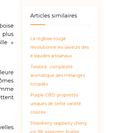
Articles similaires
boise
 plus
La réglisse rouge
lle »
révolutionne les saveurs des
e-liquides artisanaux
Twisted : complexité
leure
aromatique des mélanges
arômes
torsadés
comme
Purple CBD: propriétés
ttent
uniques de cette variété
colorée
Strawberry raspberry cherry
elles
ice 9K: explosion fruitée