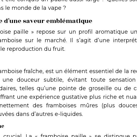
ns le monde de la vape ?
ge d’une saveur emblématique
boise paille » repose sur un profil aromatique un
amboise sur le marché. Il s’agit d’une interprét
le reproduction du fruit.
framboise fraîche, est un élément essentiel de la re
 une douceur subtile, évitant toute sensation
aires, telles qu’une pointe de groseille ou de c
offrant une expérience gustative plus riche et nu
nettement des framboises mûres (plus douce
uvées dans d’autres e-liquides.
he
crucial. La « framboise paille » se distingue p