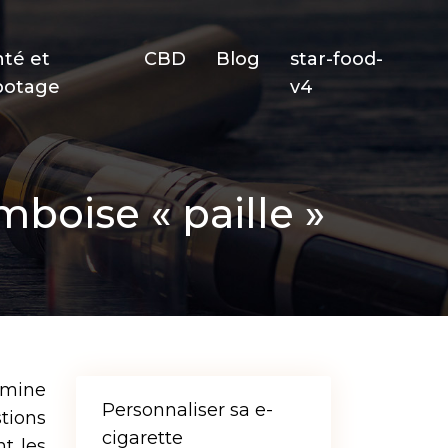
nté et
CBD
Blog
star-food-
potage
v4
mboise « paille »
omine
Personnaliser sa e-
tions
cigarette
nt les