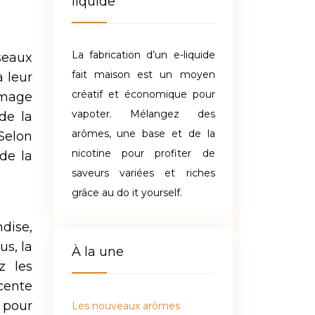
liquide
La fabrication d’un e-liquide
seaux
fait maison est un moyen
à leur
créatif et économique pour
’image
vapoter. Mélangez des
de la
arômes, une base et de la
Selon
nicotine pour profiter de
de la
saveurs variées et riches
grâce au do it yourself.
ndise,
us, la
À la une
z les
cente
 pour
Les nouveaux arômes