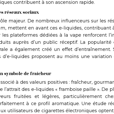
iques contribuent à son ascension rapide.
es réseaux sociaux
rôle majeur. De nombreux influenceurs sur les ré
am, mettent en avant ces e-liquides, contribuant 
ur les plateformes dédiées à la vape renforcent l
ts auprès d’un public réceptif. La popularité 
rale a également créé un effet d’entraînement. 
s d’e-liquides proposent au moins une variation 
 un symbole de fraîcheur
associé à des valeurs positives : fraîcheur, gourma
 l’attrait des e-liquides « framboise paille ». De pl
urs fruitées et légères, particulièrement che
faitement à ce profil aromatique. Une étude ré
x utilisateurs de cigarettes électroniques optent