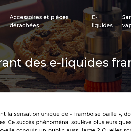
Accessoires et pièces
E-
Sa
détachées
liquides
va
ant des e-liquides fra
nt la sensation unique de « framboise paille », d
des. Ce succès phénoménal soulève plusieurs ques
-t-elle conquis un public aussi large ? Quelles so