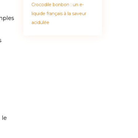
Crocodile bonbon : un e-
liquide français à la saveur
mples
acidulée
s
 le