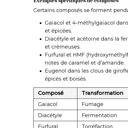
Exemples spécifiques de composés
Certains composés se forment pendan
Gaïacol et 4-méthylgaïacol dans
et épicées.
Diacétyle et acétoïne dans la f
et crémeuses.
Furfural et HMF (hydroxyméthylfu
notes de caramel et d’amande.
Eugenol dans les clous de girofle
épicés et boisés.
Composé
Transformation
Gaïacol
Fumage
Diacétyle
Fermentation
Furfural
Torréfaction