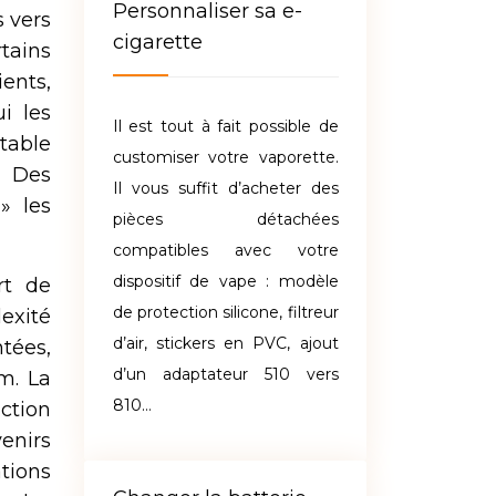
Personnaliser sa e-
s vers
cigarette
rtains
ents,
i les
Il est tout à fait possible de
itable
customiser votre vaporette.
. Des
Il vous suffit d’acheter des
» les
pièces détachées
compatibles avec votre
dispositif de vape : modèle
rt de
de protection silicone, filtreur
exité
d’air, stickers en PVC, ajout
ntées,
d’un adaptateur 510 vers
um. La
810…
action
enirs
ations