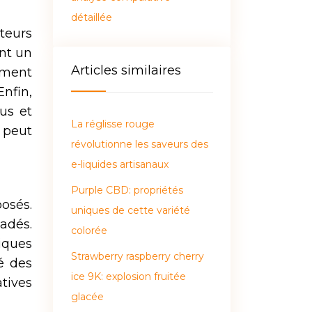
détaillée
teurs
ent un
Articles similaires
ement
nfin,
us et
La réglisse rouge
 peut
révolutionne les saveurs des
e-liquides artisanaux
Purple CBD: propriétés
osés.
uniques de cette variété
adés.
colorée
tiques
Strawberry raspberry cherry
é des
ice 9K: explosion fruitée
tives
glacée