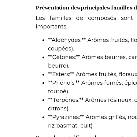
Présentation des principales familles 
Les familles de composés sont 
importants.
**Aldéhydes:** Arômes fruités, f
coupées).
**Cétones:** Arômes beurrés, ca
beurre).
**Esters:** Arômes fruités, flora
**Phénols:** Arômes fumés, épic
tourbé).
**Terpènes:** Arômes résineux, 
citrons).
**Pyrazines:** Arômes grillés, noi
riz basmati cuit).