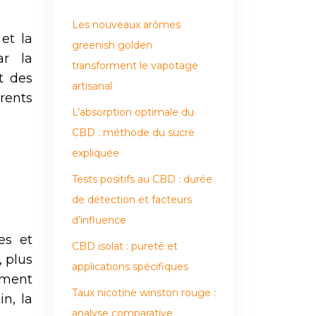
Les nouveaux arômes
et la
greenish golden
ar la
transforment le vapotage
t des
artisanal
érents
L’absorption optimale du
CBD : méthode du sucre
expliquée
Tests positifs au CBD : durée
de détection et facteurs
d’influence
es et
CBD isolat : pureté et
, plus
applications spécifiques
ement
Taux nicotine winston rouge :
n, la
analyse comparative