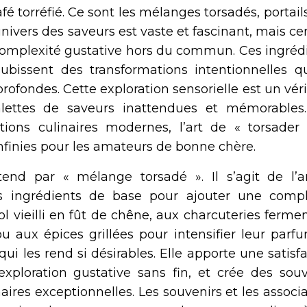
fé torréfié. Ce sont les mélanges torsadés, portail
nivers des saveurs est vaste et fascinant, mais ce
complexité gustative hors du commun. Ces ingrédi
bissent des transformations intentionnelles qu
rofondes. Cette exploration sensorielle est un vér
alettes de saveurs inattendues et mémorables
ions culinaires modernes, l’art de « torsader 
nfinies pour les amateurs de bonne chère.
end par « mélange torsadé ». Il s’agit de l’a
es ingrédients de base pour ajouter une compl
ool vieilli en fût de chêne, aux charcuteries ferme
u aux épices grillées pour intensifier leur parf
i les rend si désirables. Elle apporte une satisf
exploration gustative sans fin, et crée des souv
aires exceptionnelles. Les souvenirs et les associ