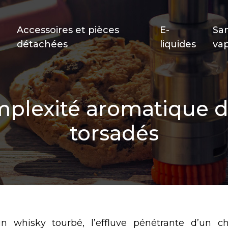
Accessoires et pièces
E-
Sa
détachées
liquides
va
omplexité aromatique 
torsadés
n whisky tourbé, l’effluve pénétrante d’un ch