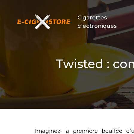
Cigarettes
électroniques
Twisted : c
Imaginez la première bouffée d’u