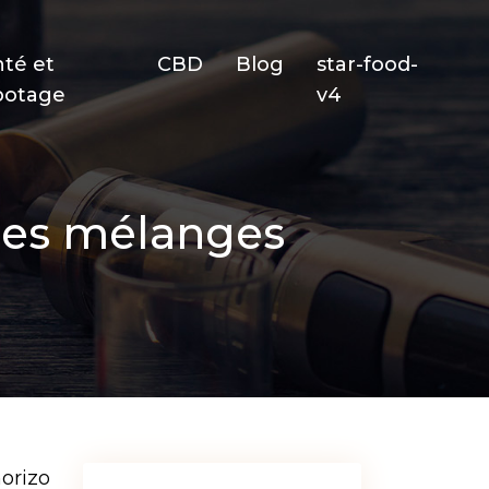
nté et
CBD
Blog
star-food-
potage
v4
des mélanges
orizo