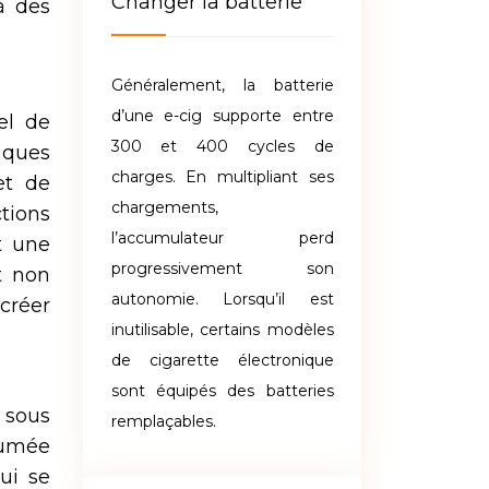
Changer la batterie
à des
Généralement, la batterie
d’une e-cig supporte entre
el de
300 et 400 cycles de
iques
charges. En multipliant ses
et de
chargements,
tions
l’accumulateur perd
t une
progressivement son
t non
autonomie. Lorsqu’il est
 créer
inutilisable, certains modèles
de cigarette électronique
sont équipés des batteries
 sous
remplaçables.
fumée
ui se