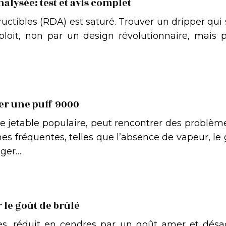
alysée: test et avis complet
ctibles (RDA) est saturé. Trouver un dripper qui s
ploit, non par un design révolutionnaire, mais
er une puff 9000
que jetable populaire, peut rencontrer des problè
es fréquentes, telles que l’absence de vapeur, le 
nger…
 le goût de brûlé
es, réduit en cendres par un goût amer et désa