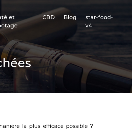
nté et
CBD
Blog
star-food-
potage
v4
chées
ière la plus efficace possible ?