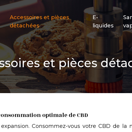
Accessoires et pièces
E-
Sa
détachées
liquides
va
ssoires et pièces déta
e consommation optimale de CBD
expansion. Consommez-vous votre CBD de la man