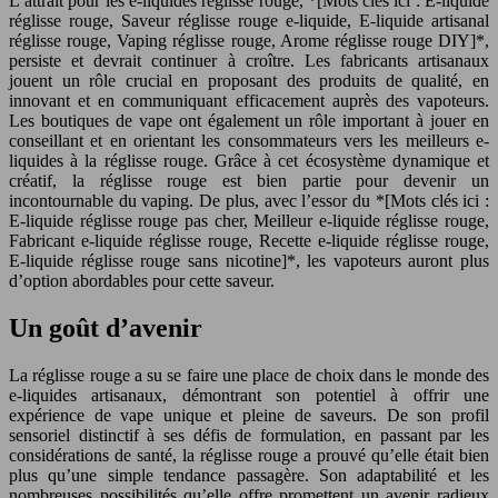
L’attrait pour les e-liquides réglisse rouge, *[Mots clés ici : E-liquide
réglisse rouge, Saveur réglisse rouge e-liquide, E-liquide artisanal
réglisse rouge, Vaping réglisse rouge, Arome réglisse rouge DIY]*,
persiste et devrait continuer à croître. Les fabricants artisanaux
jouent un rôle crucial en proposant des produits de qualité, en
innovant et en communiquant efficacement auprès des vapoteurs.
Les boutiques de vape ont également un rôle important à jouer en
conseillant et en orientant les consommateurs vers les meilleurs e-
liquides à la réglisse rouge. Grâce à cet écosystème dynamique et
créatif, la réglisse rouge est bien partie pour devenir un
incontournable du vaping. De plus, avec l’essor du *[Mots clés ici :
E-liquide réglisse rouge pas cher, Meilleur e-liquide réglisse rouge,
Fabricant e-liquide réglisse rouge, Recette e-liquide réglisse rouge,
E-liquide réglisse rouge sans nicotine]*, les vapoteurs auront plus
d’option abordables pour cette saveur.
Un goût d’avenir
La réglisse rouge a su se faire une place de choix dans le monde des
e-liquides artisanaux, démontrant son potentiel à offrir une
expérience de vape unique et pleine de saveurs. De son profil
sensoriel distinctif à ses défis de formulation, en passant par les
considérations de santé, la réglisse rouge a prouvé qu’elle était bien
plus qu’une simple tendance passagère. Son adaptabilité et les
nombreuses possibilités qu’elle offre promettent un avenir radieux