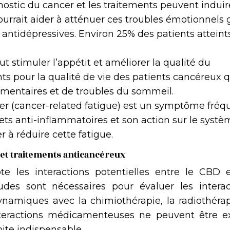
nostic du cancer et les traitements peuvent induir
urrait aider à atténuer ces troubles émotionnels 
t antidépressives. Environ 25% des patients atteint
t stimuler l’appétit et améliorer la qualité du
s pour la qualité de vie des patients cancéreux q
limentaires et de troubles du sommeil.
cer (cancer-related fatigue) est un symptôme fréq
fets anti-inflammatoires et son action sur le syst
 à réduire cette fatigue.
et traitements anticancéreux
e les interactions potentielles entre le CBD e
udes sont nécessaires pour évaluer les interac
amiques avec la chimiothérapie, la radiothérap
nteractions médicamenteuses ne peuvent être ex
oite indispensable.