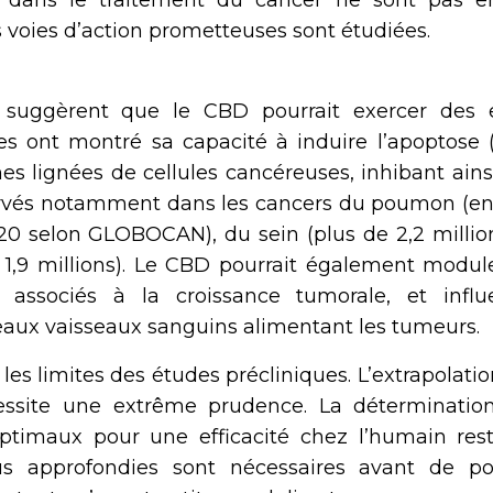
dans le traitement du cancer ne sont pas e
 voies d’action prometteuses sont étudiées.
* suggèrent que le CBD pourrait exercer des e
es ont montré sa capacité à induire l’apoptose 
s lignées de cellules cancéreuses, inhibant ains
bservés notamment dans les cancers du poumon (en
20 selon GLOBOCAN), du sein (plus de 2,2 millio
 1,9 millions). Le CBD pourrait également module
 associés à la croissance tumorale, et influ
eaux vaisseaux sanguins alimentant les tumeurs.
 les limites des études précliniques. L’extrapolati
ssite une extrême prudence. La déterminatio
ptimaux pour une efficacité chez l’humain res
s approfondies sont nécessaires avant de po