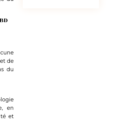
CBD
acune
et de
ns du
logie
e, en
ité et