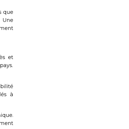
s que
. Une
ement
ès et
 pays.
ilité
lés à
ique.
ement