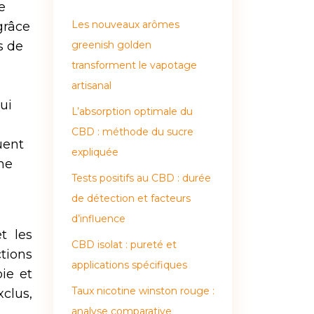
e
Les nouveaux arômes
grâce
s de
greenish golden
transforment le vapotage
artisanal
ui
L’absorption optimale du
CBD : méthode du sucre
uent
expliquée
ème
Tests positifs au CBD : durée
de détection et facteurs
d’influence
t les
CBD isolat : pureté et
tions
applications spécifiques
ie et
Taux nicotine winston rouge :
clus,
analyse comparative