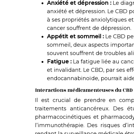
Anxiété et dépression :
Le diag
anxiété et dépression. Le CBD po
à ses propriétés anxiolytiques e
cancer souffrent de dépression.
Appétit et sommeil :
Le CBD peu
sommeil, deux aspects important
souvent souffrent de troubles a
Fatigue :
La fatigue liée au can
et invalidant. Le CBD, par ses ef
endocannabinoïde, pourrait aider
Interactions médicamenteuses du CBD 
Il est crucial de prendre en compt
traitements anticancéreux. Des ét
pharmacocinétiques et pharmacodyn
l’immunothérapie. Des risques d’i
rendant la surveillance médicale étr