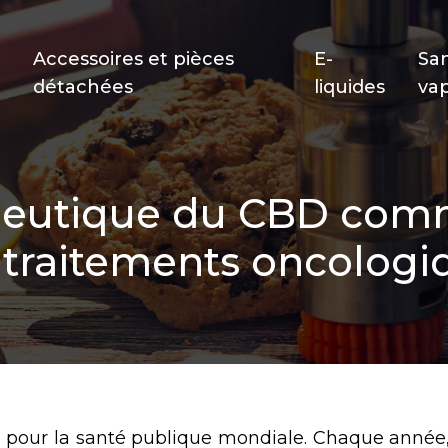
Accessoires et pièces
E-
Sa
détachées
liquides
va
apeutique du CBD c
 traitements oncologi
r pour la santé publique mondiale. Chaque année,