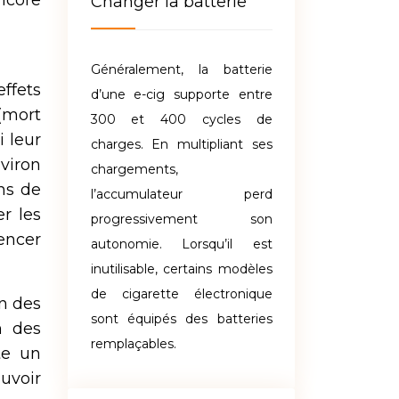
ncore
Changer la batterie
Généralement, la batterie
ffets
d’une e-cig supporte entre
(mort
300 et 400 cycles de
i leur
charges. En multipliant ses
viron
chargements,
ns de
l’accumulateur perd
r les
progressivement son
encer
autonomie. Lorsqu’il est
inutilisable, certains modèles
de cigarette électronique
on des
sont équipés des batteries
n des
remplaçables.
te un
uvoir