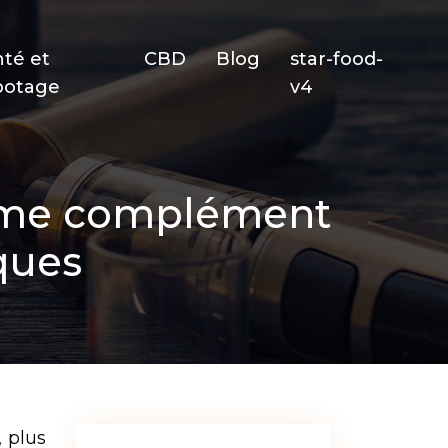
nté et
CBD
Blog
star-food-
potage
v4
omme complément
ques
 plus