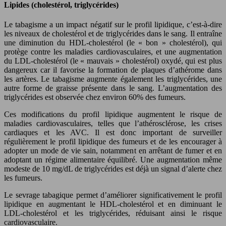
Lipides (cholestérol, triglycérides)
Le tabagisme a un impact négatif sur le profil lipidique, c’est-à-dire
les niveaux de cholestérol et de triglycérides dans le sang. Il entraîne
une diminution du HDL-cholestérol (le « bon » cholestérol), qui
protège contre les maladies cardiovasculaires, et une augmentation
du LDL-cholestérol (le « mauvais » cholestérol) oxydé, qui est plus
dangereux car il favorise la formation de plaques d’athérome dans
les artères. Le tabagisme augmente également les triglycérides, une
autre forme de graisse présente dans le sang. L’augmentation des
triglycérides est observée chez environ 60% des fumeurs.
Ces modifications du profil lipidique augmentent le risque de
maladies cardiovasculaires, telles que l’athérosclérose, les crises
cardiaques et les AVC. Il est donc important de surveiller
régulièrement le profil lipidique des fumeurs et de les encourager à
adopter un mode de vie sain, notamment en arrêtant de fumer et en
adoptant un régime alimentaire équilibré. Une augmentation même
modeste de 10 mg/dL de triglycérides est déjà un signal d’alerte chez
les fumeurs.
Le sevrage tabagique permet d’améliorer significativement le profil
lipidique en augmentant le HDL-cholestérol et en diminuant le
LDL-cholestérol et les triglycérides, réduisant ainsi le risque
cardiovasculaire.