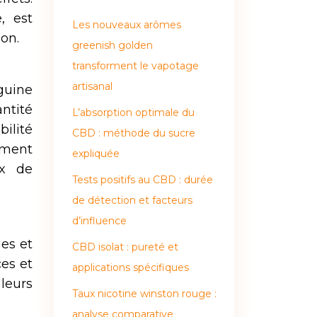
, est
Les nouveaux arômes
on.
greenish golden
transforment le vapotage
artisanal
nguine
antité
L’absorption optimale du
bilité
CBD : méthode du sucre
ement
expliquée
ux de
Tests positifs au CBD : durée
de détection et facteurs
d’influence
es et
CBD isolat : pureté et
es et
applications spécifiques
leurs
Taux nicotine winston rouge :
analyse comparative