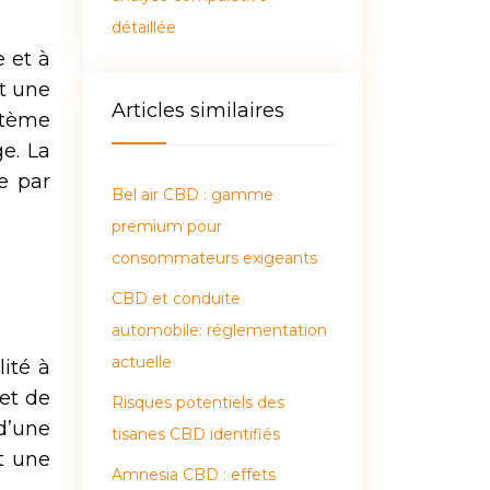
détaillée
 et à
t une
Articles similaires
stème
e. La
e par
Bel air CBD : gamme
premium pour
consommateurs exigeants
CBD et conduite
automobile: réglementation
actuelle
ité à
 et de
Risques potentiels des
d’une
tisanes CBD identifiés
t une
Amnesia CBD : effets