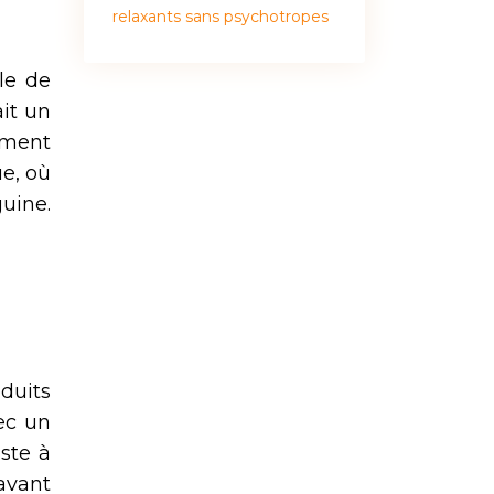
relaxants sans psychotropes
le de
it un
ement
ue, où
uine.
oduits
ec un
ste à
avant