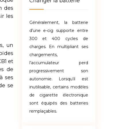
ovoque
Changer la batterie
on des
ir les
Généralement, la batterie
d’une e-cig supporte entre
300 et 400 cycles de
s, un
charges. En multipliant ses
oïdes
chargements,
CB1 et
l’accumulateur perd
es de
progressivement son
à ses
autonomie. Lorsqu’il est
 de se
inutilisable, certains modèles
de cigarette électronique
sont équipés des batteries
remplaçables.