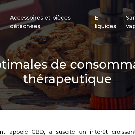
Accessoires et pièces
E-
Sa
détachées
liquides
va
timales de consomm
thérapeutique
t appelé CBD, a suscité un intérêt croissan