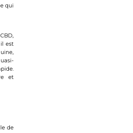
le qui
 CBD,
il est
uine,
uasi-
pide.
re et
ôle de