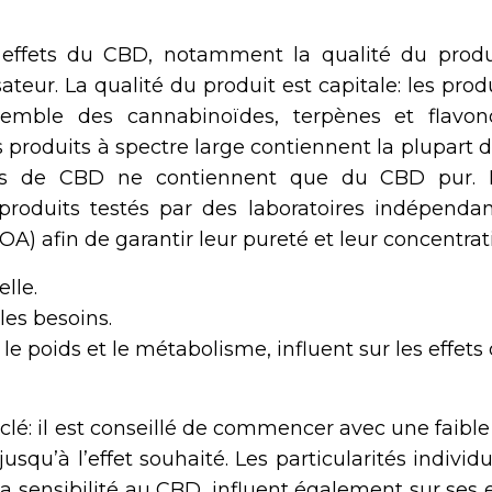
 effets du CBD, notamment la qualité du produi
isateur. La qualité du produit est capitale: les prod
semble des cannabinoïdes, terpènes et flavon
s produits à spectre large contiennent la plupart 
ats de CBD ne contiennent que du CBD pur. I
produits testés par des laboratoires indépendan
OA) afin de garantir leur pureté et leur concentrat
lle.
les besoins.
le poids et le métabolisme, influent sur les effets
lé: il est conseillé de commencer avec une faibl
qu’à l’effet souhaité. Les particularités individu
 sensibilité au CBD, influent également sur ses e