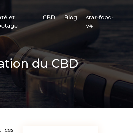
nté et
CBD
Blog
star-food-
potage
v4
ation du CBD
t ces