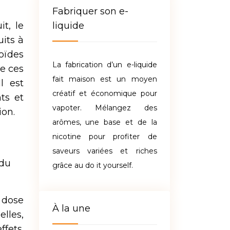
Fabriquer son e-
t, le
liquide
uits à
oïdes
La fabrication d’un e-liquide
de ces
fait maison est un moyen
l est
créatif et économique pour
ts et
vapoter. Mélangez des
ion.
arômes, une base et de la
nicotine pour profiter de
saveurs variées et riches
 du
grâce au do it yourself.
e dose
À la une
elles,
ffets.