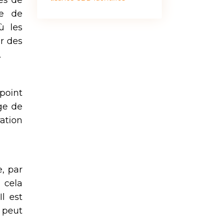
ses de
ce de
ù les
ir des
.
point
ge de
ration
, par
 cela
l est
 peut