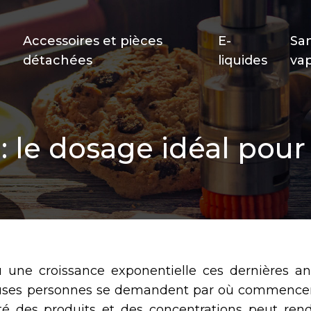
Accessoires et pièces
E-
Sa
détachées
liquides
va
: le dosage idéal pour
une croissance exponentielle ces dernières an
euses personnes se demandent par où commencer
té des produits et des concentrations peut rend