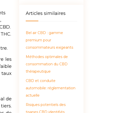
nts
Articles similaires
,
 CBD.
Bel air CBD : gamme
 THC.
premium pour
consommateurs exigeants
tre.
Méthodes optimales de
e les
consommation du CBD
faible
thérapeutique
n taux
CBD et conduite
automobile: réglementation
actuelle
ial de
Risques potentiels des
iers.
tisanes CBD identifiés