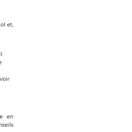
ol et,
l.
e
voir
ge en
seils