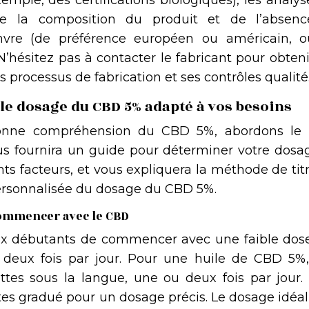
xemple, des certifications biologiques), les analy
 de la composition du produit et de l’absen
anvre (de préférence européen ou américain, o
 N’hésitez pas à contacter le fabricant pour obten
 processus de fabrication et ses contrôles qualité
le dosage du CBD 5% adapté à vos besoins
onne compréhension du CBD 5%, abordons le 
vous fournira un guide pour déterminer votre dosa
ts facteurs, et vous expliquera la méthode de tit
ersonnalisée du dosage du CBD 5%.
ommencer avec le CBD
 aux débutants de commencer avec une faible dose
eux fois par jour. Pour une huile de CBD 5%,
tes sous la langue, une ou deux fois par jour. I
tes gradué pour un dosage précis. Le dosage idéal