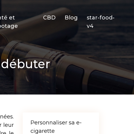
nté et
CBD
Blog
star-food-
potage
v4
 débuter
nées.
Personnaliser sa e-
 leur
cigarette
re le