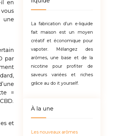
liquide
il en
 vous
r une
La fabrication d’un e-liquide
fait maison est un moyen
créatif et économique pour
vapoter. Mélangez des
rtain
arômes, une base et de la
D par
nicotine pour profiter de
tement
saveurs variées et riches
dard,
grâce au do it yourself.
d’une
tte =
 CBD.
À la une
es et
Les nouveaux arômes