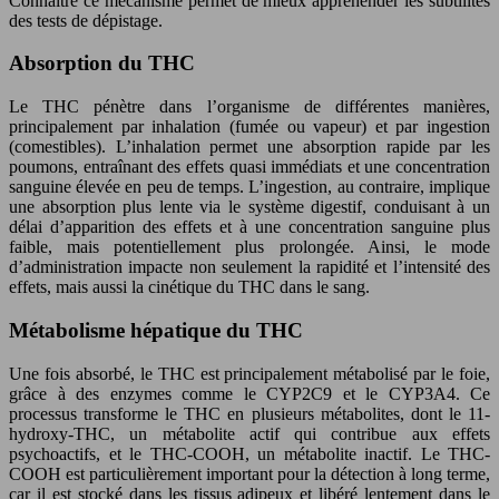
Connaître ce mécanisme permet de mieux appréhender les subtilités
des tests de dépistage.
Absorption du THC
Le THC pénètre dans l’organisme de différentes manières,
principalement par inhalation (fumée ou vapeur) et par ingestion
(comestibles). L’inhalation permet une absorption rapide par les
poumons, entraînant des effets quasi immédiats et une concentration
sanguine élevée en peu de temps. L’ingestion, au contraire, implique
une absorption plus lente via le système digestif, conduisant à un
délai d’apparition des effets et à une concentration sanguine plus
faible, mais potentiellement plus prolongée. Ainsi, le mode
d’administration impacte non seulement la rapidité et l’intensité des
effets, mais aussi la cinétique du THC dans le sang.
Métabolisme hépatique du THC
Une fois absorbé, le THC est principalement métabolisé par le foie,
grâce à des enzymes comme le CYP2C9 et le CYP3A4. Ce
processus transforme le THC en plusieurs métabolites, dont le 11-
hydroxy-THC, un métabolite actif qui contribue aux effets
psychoactifs, et le THC-COOH, un métabolite inactif. Le THC-
COOH est particulièrement important pour la détection à long terme,
car il est stocké dans les tissus adipeux et libéré lentement dans le